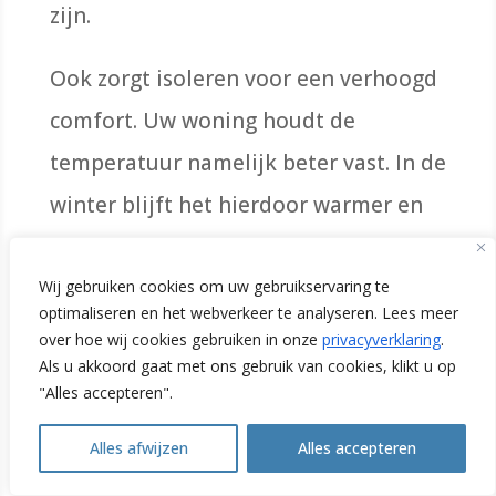
zijn.
Ook zorgt isoleren voor een verhoogd
comfort. Uw woning houdt de
temperatuur namelijk beter vast. In de
winter blijft het hierdoor warmer en
in de zomer koeler. Tot slot kan een
goed geïsoleerde woning
Wij gebruiken cookies om uw gebruikservaring te
optimaliseren en het webverkeer te analyseren. Lees meer
aantrekkelijker zijn voor een
over hoe wij cookies gebruiken in onze
privacyverklaring
.
Als u akkoord gaat met ons gebruik van cookies, klikt u op
toekomstige koper van uw woning,
"Alles accepteren".
waardoor de waarde van uw woning
Alles afwijzen
Alles accepteren
kan stijgen.
Open